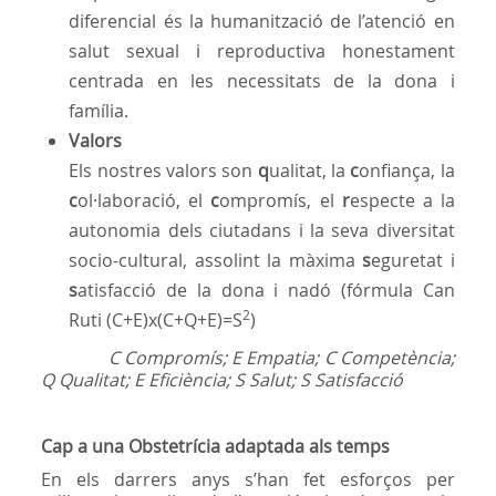
diferencial és la humanització de l’atenció en
salut sexual i reproductiva honestament
centrada en les necessitats de la dona i
família.
Valors
Els nostres valors son
q
ualitat, la
c
onfiança, la
c
ol·laboració, el
c
ompromís, el
r
especte a la
autonomia dels ciutadans i la seva diversitat
socio-cultural, assolint la màxima
s
eguretat i
s
atisfacció de la dona i nadó (fórmula Can
2
Ruti (C+E)x(C+Q+E)=S
)
C Compromís; E Empatia; C Competència;
Q Qualitat; E Eficiència; S Salut; S Satisfacció
Cap a una Obstetrícia adaptada als temps
En els darrers anys s’han fet esforços per