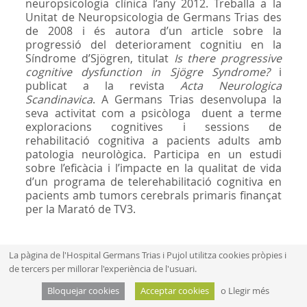
neuropsicologia clínica l’any 2012. Treballa a la
Unitat de Neuropsicologia de Germans Trias des
de 2008 i és autora d’un article sobre la
progressió del deteriorament cognitiu en la
Síndrome d’Sjögren, titulat
Is there progressive
cognitive dysfunction in Sjögre Syndrome?
i
publicat a la revista
Acta Neurologica
Scandinavica
. A Germans Trias desenvolupa la
seva activitat com a psicòloga duent a terme
exploracions cognitives i sessions de
rehabilitació cognitiva a pacients adults amb
patologia neurològica. Participa en un estudi
sobre l’eficàcia i l’impacte en la qualitat de vida
d’un programa de telerehabilitació cognitiva en
pacients amb tumors cerebrals primaris finançat
per la Marató de TV3.
La pàgina de l'Hospital Germans Trias i Pujol utilitza cookies pròpies i
de tercers per millorar l'experiència de l'usuari.
Mapa web
Aví­s legal
Bloquejar cookies
Acceptar cookies
o
Llegir més