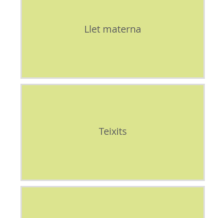
Llet materna
Teixits