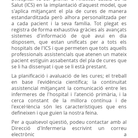
Salut (ICS) en la implantació d'aquest model, que
s'aplica mitjançant el pla de cures de manera
estandarditzada però alhora personalitzada per
a cada pacient i la seva família. Tot plegat es
registra de forma exhaustiva gràcies als avançats
sistemes d'informació de què avui en dia
disposem, que estan unificats per a tots els
hospitals de l'ICS i que permeten que tots aquells
professionals assistencials que atenen un mateix
pacient estiguin assabentats del pla de cures que
se li ha dissenyat i que se li està prestant.
La planificació i avaluació de les cures; el treball
en base l'evidència científica; la continuïtat
assistencial mitjançant la comunicació entre les
infermeres de l'hospital i l'atenció primària, i la
cerca constant de la millora contínua i de
l'excel·lència són les característiques que ens
defineixen i que guien la nostra feina.
Per a qualsevol qüestió, podeu contactar amb al
Direcció d'Infermeria escrivint un correu
electrònic a