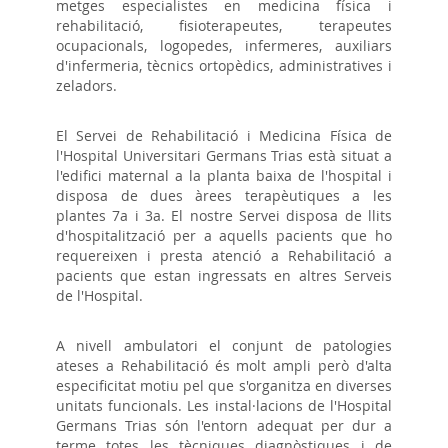
metges especialistes en medicina física i
rehabilitació, fisioterapeutes, terapeutes
ocupacionals, logopedes, infermeres, auxiliars
d'infermeria, tècnics ortopèdics, administratives i
zeladors.
El Servei de Rehabilitació i Medicina Física de
l'Hospital Universitari Germans Trias està situat a
l'edifici maternal a la planta baixa de l'hospital i
disposa de dues àrees terapèutiques a les
plantes 7a i 3a. El nostre Servei disposa de llits
d'hospitalització per a aquells pacients que ho
requereixen i presta atenció a Rehabilitació a
pacients que estan ingressats en altres Serveis
de l'Hospital.
A nivell ambulatori el conjunt de patologies
ateses a Rehabilitació és molt ampli però d'alta
especificitat motiu pel que s'organitza en diverses
unitats funcionals. Les instal·lacions de l'Hospital
Germans Trias són l'entorn adequat per dur a
terme totes les tècniques diagnòstiques i de