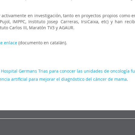
y activamente en investigación, tanto en proyectos propios como e
ujol, IMPPC, Instituto Josep Carreras, IrsiCaixa, etc) y han rec
ituto Carlos III, Maratón TV3 y AGAUR.
te enlace
(documento en catalán).
 el Hospital Germans Trias para conocer las unidades de oncología f
igencia artificial para mejorar el diagnóstico del cáncer de mama
.