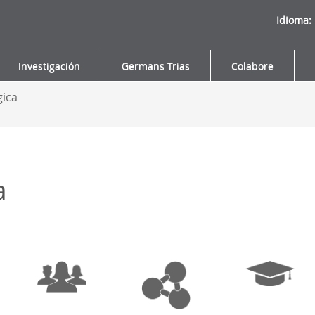
Idioma:
Investigación
Germans Trias
Colabore
gica
a