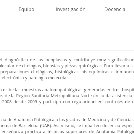
Equipo
Investigación
Docencia
 el diagnóstico de las neoplasias y contribuye muy significativ
cular de citologías, biopsias y piezas quirúrgicas. Para llevar a
preparaciones citológicas, histológicas, histoquímicas e inmun
 electrónica y patología molecular.
P recibe las muestras anatomopatológicas generadas en tres hospit
os de la Región Sanitaria Metropolitana Norte (incluida asistencia 
01:2008 desde 2009 y participa con regularidad en controles de
ncia de Anatomía Patológica a los grados de Medicina y de Cienci
noma de Barcelona (UAB). Así mismo, se imparten docencia especia
enseñanza práctica a técnicos superiores de Anatomía Patológi