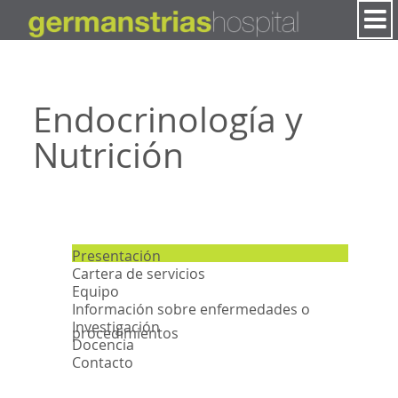
Saltar al contenido
Endocrinología y
Nutrición
Presentación
Cartera de servicios
Equipo
Información sobre enfermedades o
Investigación
procedimientos
Docencia
Contacto