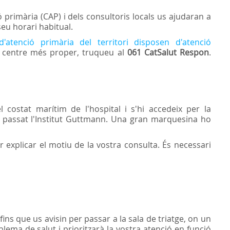
ó primària (CAP) i dels consultoris locals us ajudaran a
seu horari habitual.
d'atenció primària del territori disposen d'atenció
re centre més proper, truqueu al
061 CatSalut Respon
.
 costat marítim de l'hospital i s'hi accedeix per la
p passat l'Institut Guttmann. Una gran marquesina ho
er explicar el motiu de la vostra consulta. És necessari
ns que us avisin per passar a la sala de triatge, on un
blema de salut i prioritzarà la vostra atenció en funció