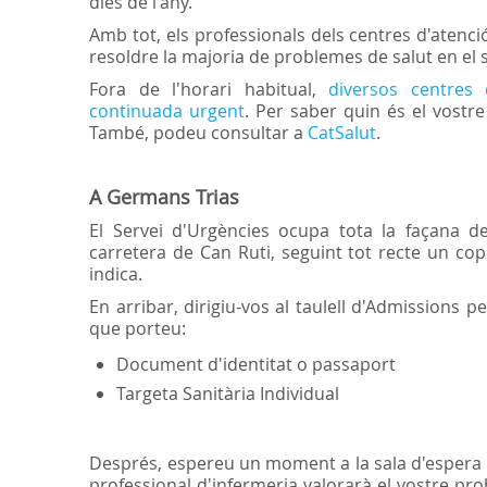
dies de l'any.
Amb tot, els professionals dels centres d'atenci
resoldre la majoria de problemes de salut en el 
Fora de l'horari habitual,
diversos centres 
continuada urgent
. Per saber quin és el vost
També, podeu consultar a
CatSalut
.
A Germans Trias
El Servei d'Urgències ocupa tota la façana del
carretera de Can Ruti, seguint tot recte un co
indica.
En arribar, dirigiu-vos al taulell d'Admissions p
que porteu:
Document d'identitat o passaport
Targeta Sanitària Individual
Després, espereu un moment a la sala d'espera fi
professional d'infermeria valorarà el vostre pro