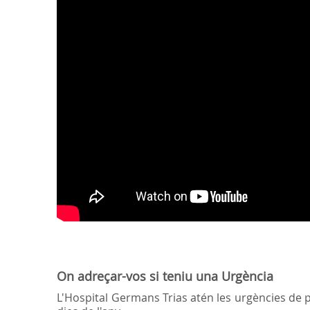
On adreçar-vos si teniu una Urgència
L'Hospital Germans Trias atén les urgències de pa