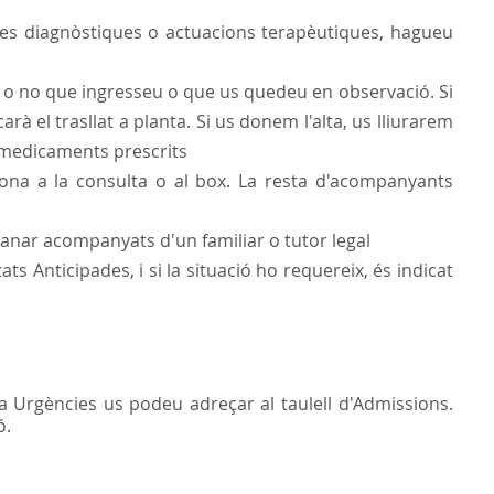
ves diagnòstiques o actuacions terapèutiques, hagueu
ri o no que ingresseu o que us quedeu en observació. Si
rà el trasllat a planta. Si us donem l'alta, us lliurarem
s medicaments prescrits
na a la consulta o al box. La resta d'acompanyants
anar acompanyats d'un familiar o tutor legal
 Anticipades, i si la situació ho requereix, és indicat
 a Urgències us podeu adreçar al taulell d'Admissions.
ó.