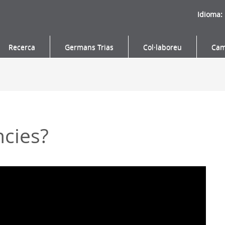
Idioma:
Recerca
Germans Trias
Col·laboreu
Cam
cies?