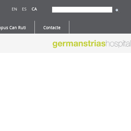
EN
ES
CA
pus Can Ruti
Contacte