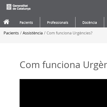
Salta al contigut
Pacients
Professionals
Docència
Pacients
/
Assistència
/
Com funciona Urgències?
Com funciona Urgèn