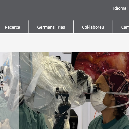
Idioma:
Recerca
Germans Trias
Col·laboreu
Cam
a
ia
ls
en