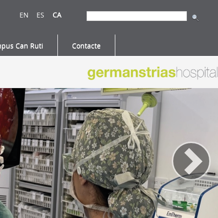
EN
ES
CA
pus Can Ruti
Contacte