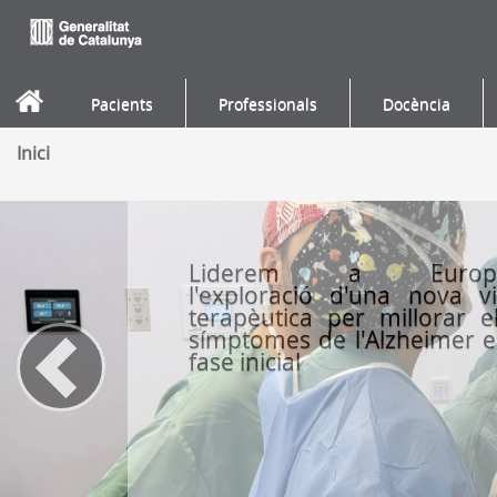
Salta al contigut
Pacients
Professionals
Docència
Inici
Liderem a Europ
l'exploració d'una nova v
Previous
terapèutica per millorar e
símptomes de l'Alzheimer 
fase inicial