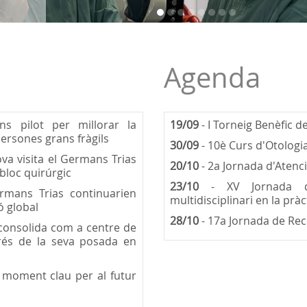
Agenda
s pilot per millorar la
19/09
- I Torneig Benèfic d
persones grans fràgils
30/09
- 10è Curs d'Otologia
va visita el Germans Trias
20/10
- 2a Jornada d'Atenc
 bloc quirúrgic
23/10
- XV Jornada de
mans Trias continuarien
multidisciplinari en la pràc
ió global
28/10
- 17a Jornada de Rece
consolida com a centre de
prés de la seva posada en
 moment clau per al futur