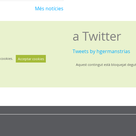
Més notícies
a Twitter
Tweets by hgermanstrias
 cookies.
Acceptar cookies
Aquest contingut està bloquejat degut