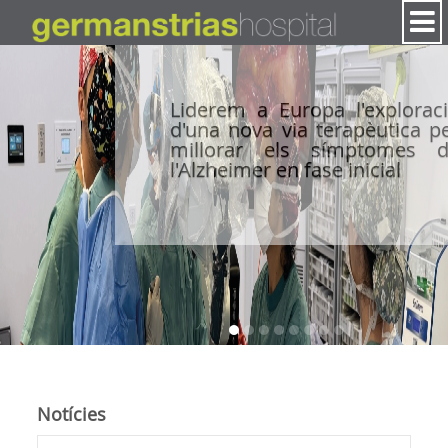
Salta al contigut
Liderem a Europa l'explorac
d'una nova via terapèutica p
millorar els símptomes 
l'Alzheimer en fase inicial
Notícies