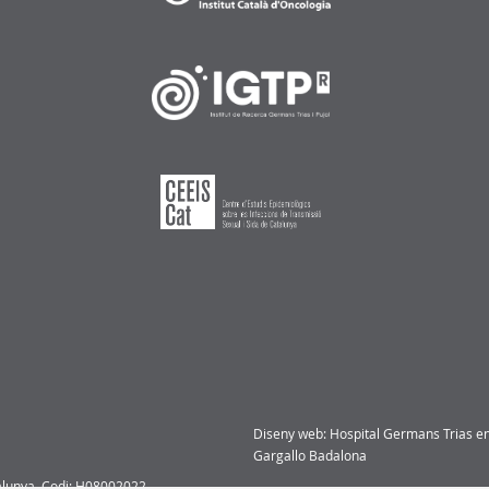
Diseny web: Hospital Germans Trias e
Gargallo Badalona
talunya. Codi: H08002022