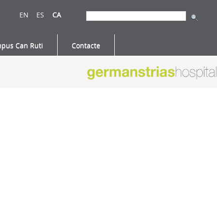
EN
ES
CA
pus Can Ruti
Contacte