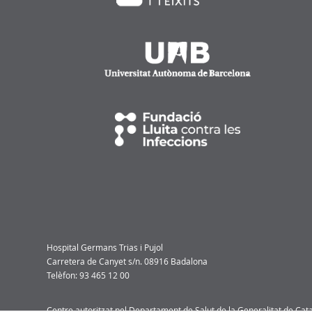
Hospital Germans Trias i Pujol
Carretera de Canyet s/n. 08916 Badalona
Telèfon: 93 465 12 00
Centre autoritzat pel Departament de Salut de la Generalitat de Ca