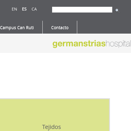
EN
ES
CA
Campus Can Ruti
Contacto
Tejidos